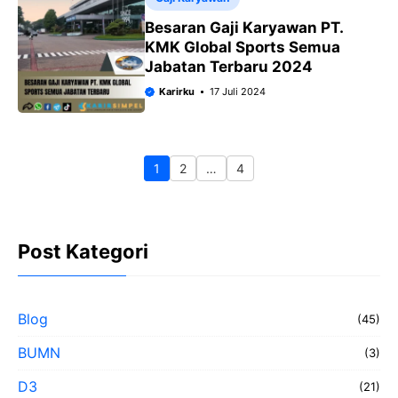
Besaran Gaji Karyawan PT.
KMK Global Sports Semua
Jabatan Terbaru 2024
Karirku
17 Juli 2024
1
2
…
4
Halaman
Halaman
Halaman
Post Kategori
Blog
(45)
BUMN
(3)
D3
(21)