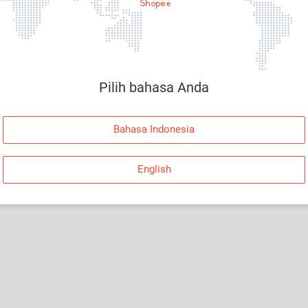
Halaman Tidak Tersedia
Maaf, telah terjadi kesalahan. Silakan log in dan
coba lagi atau kembali ke Halaman Utama.
Pilih bahasa Anda
Log In
Bahasa Indonesia
Kembali ke Halaman Utama
English