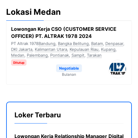
Lokasi Medan
Lowongan Kerja CSO (CUSTOMER SERVICE
OFFICER) PT. ALTRAK 1978 2024
PT Altrak 1978
Bandung
,
Bangka Belitung
,
Batam
,
Denpasar
,
DKI Jakarta
,
Kalimantan Utara
,
Kepulauan Riau
,
Kupang
,
Medan
,
Palembang
,
Pontianak
,
Sampit
,
Tarakan
Ditutup
Negotiable
Bulanan
Loker Terbaru
Lowongan Kerja Relationship Manager Digital