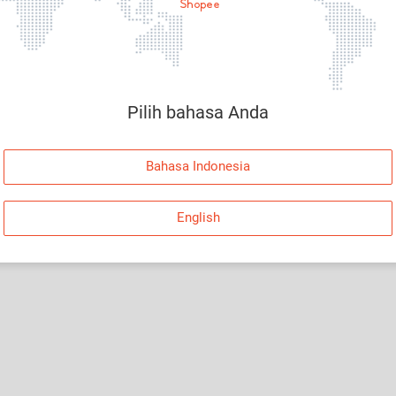
Halaman Tidak Tersedia
Maaf, telah terjadi kesalahan. Silakan log in dan
coba lagi atau kembali ke Halaman Utama.
Pilih bahasa Anda
Log In
Bahasa Indonesia
Kembali ke Halaman Utama
English