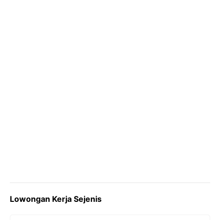
o
m
p
o
p
k
Lowongan Kerja Sejenis