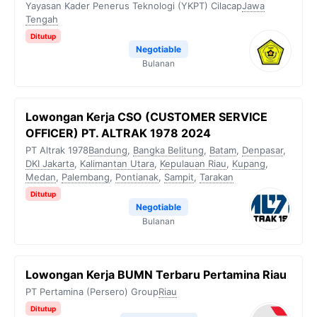
Yayasan Kader Penerus Teknologi (YKPT) Cilacap
Jawa
Tengah
Ditutup
Negotiable
Bulanan
Lowongan Kerja CSO (CUSTOMER SERVICE
OFFICER) PT. ALTRAK 1978 2024
PT Altrak 1978
Bandung
,
Bangka Belitung
,
Batam
,
Denpasar
,
DKI Jakarta
,
Kalimantan Utara
,
Kepulauan Riau
,
Kupang
,
Medan
,
Palembang
,
Pontianak
,
Sampit
,
Tarakan
Ditutup
Negotiable
Bulanan
Lowongan Kerja BUMN Terbaru Pertamina Riau
PT Pertamina (Persero) Group
Riau
Ditutup