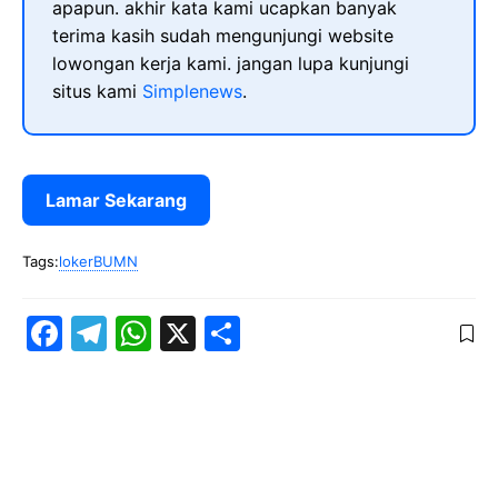
apapun. akhir kata kami ucapkan banyak
terima kasih sudah mengunjungi website
lowongan kerja kami. jangan lupa kunjungi
situs kami
Simplenews
.
Lamar Sekarang
Tags:
lokerBUMN
F
T
W
X
S
a
el
h
h
c
e
at
ar
e
gr
s
e
b
a
A